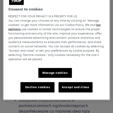
Consent to cookies
RESPECT FOR YOUR PRIVACY IS A PRIORITY FOR US
You can change your choices at any time by clicking on "Manage
cookies" or get more information via our Cookie Policy. We and
our
partners
use cookies or similar technologies to ensure the proper
functioning and security of the site, improve your experience, offer
you personalized advertising and content, produce statistics and
audience measurements to evaluate their performance, and share
content on social networks. You can accept all cookies by selecting
"Accept and close" or set your preferences by cookie purpose. By
selecting "Decline cookies," only cookies necessary for the site's
operation will be placed.
Manage cookies
Ścisłe protokoły
zdrowotne
Decline cookies
Accept and close
Wszystkie miejsca kontaktu w
pomieszczeniach ogólnodostępnych
dezynfekowane co najmniej dwa razy