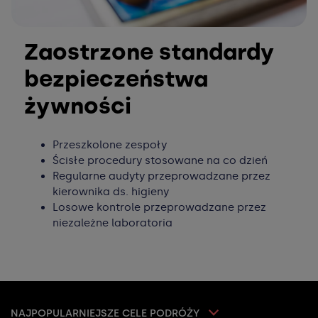
Zaostrzone standardy
bezpieczeństwa
żywności
Przeszkolone zespoły
Ścisłe procedury stosowane na co dzień
Regularne audyty przeprowadzane przez
kierownika ds. higieny
Losowe kontrole przeprowadzane przez
niezależne laboratoria
Hotele w Joinville-le-Pont
Mentions légales
Hotele w Lviv
Conditions générales de vente
NAJPOPULARNIEJSZE CELE PODRÓŻY