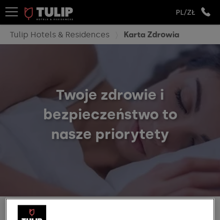
PL/ZŁ
Tulip Hotels & Residences
Karta Zdrowia
Twoje zdrowie i
bezpieczeństwo to
nasze priorytety