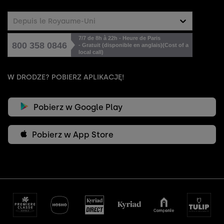
Depuis le Royaume-Uni
7/7 de 8h à 22h - Heure de Paris
800 358 0846
- Gratuit (disponible en anglais)
(Cost of a
local call)
W DRODZE? POBIERZ APLIKACJĘ!
Pobierz w Google Play
Pobierz w App Store