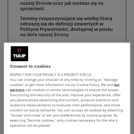
naszej Stronie oraz jak możesz się im
sprzeciwić.
Terminy rozpoczynające się wielką literą
odnoszą się do definicji zawartych w
Polityce Prywatności, dostępnej w pasku
na dole naszej Strony.
Czym jest plik cookie?
Plik cookie to plik tekstowy umieszczany
na Twoim urządzeniu (komputerze lub
urządzeniu mobilnym) podczas
Consent to cookies
odwiedzania strony internetowej,
RESPECT FOR YOUR PRIVACY IS A PRIORITY FOR US
aplikacji mobilnej lub oglądania reklamy
You can change your choices at any time by clicking on "Manage
online. Pliki cookies są zarządzane przez
cookies" or get more information via our Cookie Policy. We and
our
Twoją przeglądarkę internetową lub
partners
use cookies or similar technologies to ensure the proper
aplikację mobilną, której używasz, i tylko
functioning and security of the site, improve your experience, offer
podmiot, który je umieścił, może
you personalized advertising and content, produce statistics and
odczytać lub zmienić zapisane w nich
audience measurements to evaluate their performance, and share
informacje.
content on social networks. You can accept all cookies by selecting
"Accept and close" or set your preferences by cookie purpose. By
Pliki cookies pełnią różne funkcje, takie
selecting "Decline cookies," only cookies necessary for the site's
jak umożliwienie efektywnego
operation will be placed.
poruszania się po stronie internetowej