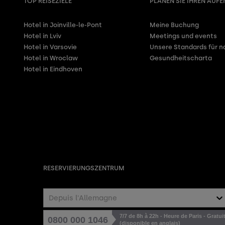
TOP REISEZIELE
PLANEN SIE IHREN AUFE
Hotel in Joinville-le-Pont
Meine Buchung
Hotel in Lviv
Meetings und events
Hotel in Varsovie
Unsere Standards für 
Hotel in Wroclaw
Gesundheitscharta
Hotel in Eindhoven
RESERVIERUNGSZENTRUM
Depuis l'Allemagne
7/7 de 8h à 22h - Heure de Paris - Gratui
0800 000 1046
(disponible en anglais)