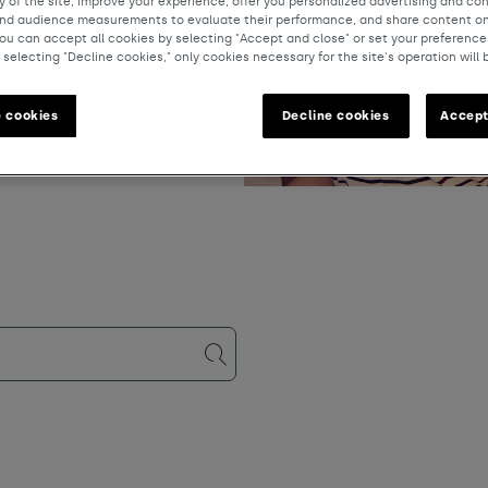
y of the site, improve your experience, offer you personalized advertising and co
and audience measurements to evaluate their performance, and share content on
9.26
ou can accept all cookies by selecting "Accept and close" or set your preference
 selecting "Decline cookies," only cookies necessary for the site's operation will 
en
 cookies
Decline cookies
Accept
dingungen