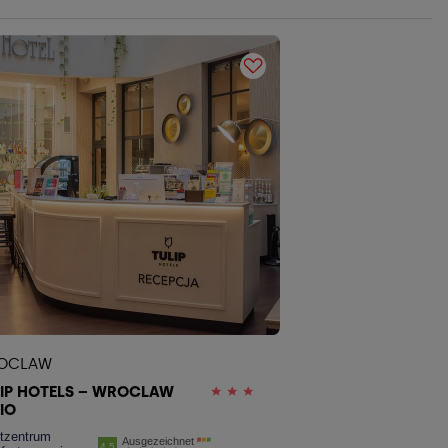
OCLAW
LIP HOTELS – WROCLAW
IO
tzentrum
Ausgezeichnet
4.5