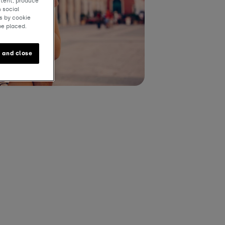
ntent, produce
 social
s by cookie
be placed.
 and close