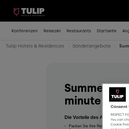
Konferenzen
Reiseziel
Restaurants
Startseite
An
Tulip Hotels & Residences
Sonderangebote
Sum
Summer Deal
minute
Consent 
RESPECT FO
Die Vorteile des Angebots
You can cha
Cookie Pol
Packen Sie Ihre Reiselust noch nic