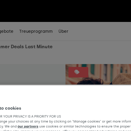
gebote
Treueprogramm
Über
mer Deals Last Minute
s last
to cookies
R YOUR PRIVACY IS A PRIORITY FOR US
nge your choices at any time by clicking on "Manage cookies" or get more inform
icy. We and
our partners
use cookies or similar technologies to ensure the proper
ht weg