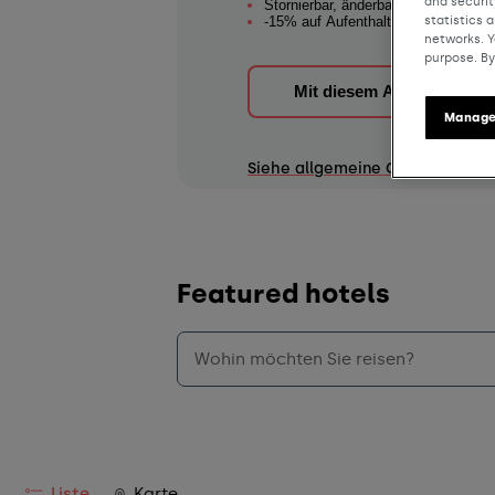
and securit
Stornierbar, änderbar, erstattbar
statistics 
-15% auf Aufenthalte 07.07.26–06.0
networks. Y
purpose. By
Mit diesem Angebot buch
Manage
Siehe allgemeine Geschäftsbe
Featured hotels
Liste
Karte