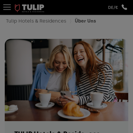
DE/€
Tulip Hotels & Residences
Über Uns
Ein Aufenthalt, der all Ihren
Bedürfnissen gerecht wird!
Gleichgültig, ob Sie eine Geschäftsreise oder ein
entspannter Kurzurlaub zu uns führt; wir gehen Ihren
Aufenthalt mit einer neue Perspektive an und Sie
werden in jedem Moment dazu inspiriert, etwas Neues
zu entdecken.