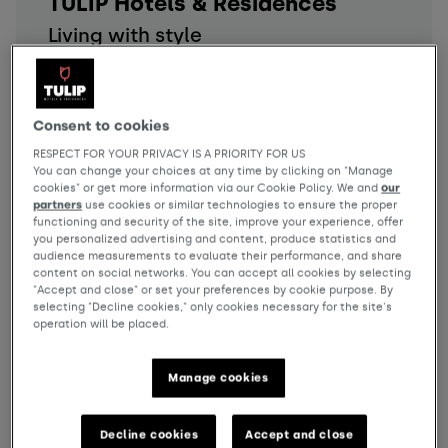
TULIP Hotels & Residences
Living with style
TULIP Hotels & Residences bieten
gleichermaßen Komfort, Stil und Funktionalität
und schaffen einen perfekten Rahmen, in denen
Consent to cookies
Arbeit, Entspannung und gesellige Momente
mühelos ineinander übergehen. Unsere hybriden
RESPECT FOR YOUR PRIVACY IS A PRIORITY FOR US
Räume sind mit Einfachheit und Liebe zum Detail
You can change your choices at any time by clicking on "Manage
cookies" or get more information via our Cookie Policy. We and
our
gestaltet und bieten eine einladende
partners
use cookies or similar technologies to ensure the proper
Atmosphäre, sowohl für Geschäfts- als auch
functioning and security of the site, improve your experience, offer
für...
you personalized advertising and content, produce statistics and
audience measurements to evaluate their performance, and share
Mehr lesen
content on social networks. You can accept all cookies by selecting
"Accept and close" or set your preferences by cookie purpose. By
selecting "Decline cookies," only cookies necessary for the site's
operation will be placed.
Manage cookies
Decline cookies
Accept and close