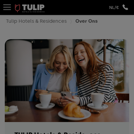
NL/€
Tulip Hotels & Residences
Over Ons
Een verblijf dat geschikt is
voor al uw behoeften!
Of uw verblijf voor zaken of een ontspannen uitje is, wij
benaderen het met een fris perspectief, waarbij u elk
moment wordt uitgenodigd om iets nieuws te
ontdekken.