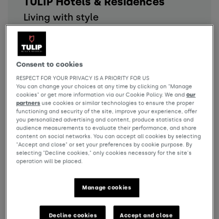
TULIP Hotels & Residences
Living with style
TULIP Hotels & Residences biedt een naadloze
mix van comfort, stijl en functionaliteit, met
ruimtes waar mensen met plezier werken,
ontspannen en elkaar ontmoeten. Onze hybride
Consent to cookies
ruimtes zijn ontworpen met eenvoud en
RESPECT FOR YOUR PRIVACY IS A PRIORITY FOR US
aandacht voor detail, en bieden een
You can change your choices at any time by clicking on "Manage
uitnodigende sfeer voor zowel zakenreizigers als
cookies" or get more information via our Cookie Policy. We and
our
vakantiegangers.
partners
use cookies or similar technologies to ensure the proper
functioning and security of the site, improve your experience, offer
Of u nu ontspant na een dag vergaderen...
you personalized advertising and content, produce statistics and
audience measurements to evaluate their performance, and share
Meer informatie
content on social networks. You can accept all cookies by selecting
"Accept and close" or set your preferences by cookie purpose. By
selecting "Decline cookies," only cookies necessary for the site's
operation will be placed.
Manage cookies
Decline cookies
Accept and close